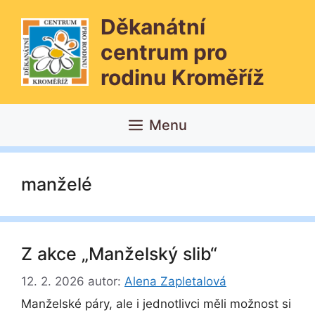
Přeskočit
Děkanátní
na
obsah
centrum pro
rodinu Kroměříž
Menu
manželé
Z akce „Manželský slib“
12. 2. 2026
autor:
Alena Zapletalová
Manželské páry, ale i jednotlivci měli možnost si