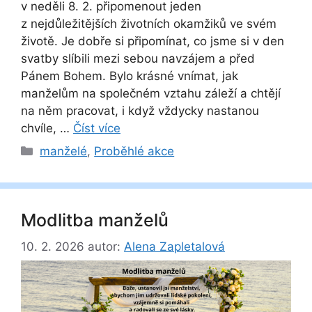
v neděli 8. 2. připomenout jeden
z nejdůležitějších životních okamžiků ve svém
životě. Je dobře si připomínat, co jsme si v den
svatby slíbili mezi sebou navzájem a před
Pánem Bohem. Bylo krásné vnímat, jak
manželům na společném vztahu záleží a chtějí
na něm pracovat, i když vždycky nastanou
chvíle, …
Číst více
Rubriky
manželé
,
Proběhlé akce
Modlitba manželů
10. 2. 2026
autor:
Alena Zapletalová