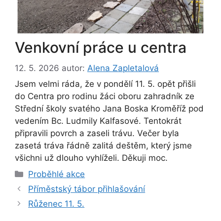
Venkovní práce u centra
12. 5. 2026
autor:
Alena Zapletalová
Jsem velmi ráda, že v pondělí 11. 5. opět přišli
do Centra pro rodinu žáci oboru zahradník ze
Střední školy svatého Jana Boska Kroměříž pod
vedením Bc. Ludmily Kalfasové. Tentokrát
připravili povrch a zaseli trávu. Večer byla
zasetá tráva řádně zalitá deštěm, který jsme
všichni už dlouho vyhlíželi. Děkuji moc.
Rubriky
Proběhlé akce
Příměstský tábor přihlašování
Růženec 11. 5.