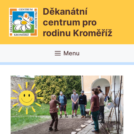
Přeskočit
Děkanátní
na
obsah
centrum pro
rodinu Kroměříž
Menu