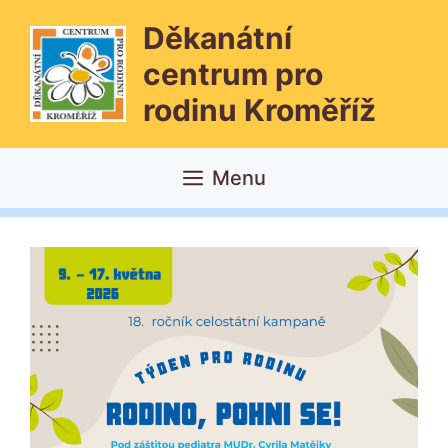
Přeskočit
Děkanátní
na
obsah
centrum pro
rodinu Kroměříž
Menu