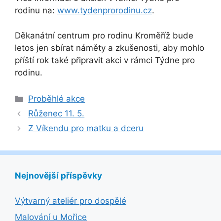
rodinu na:
www.tydenprorodinu.cz
.
Děkanátní centrum pro rodinu Kroměříž bude
letos jen sbírat náměty a zkušenosti, aby mohlo
příští rok také připravit akci v rámci Týdne pro
rodinu.
Rubriky
Proběhlé akce
Růženec 11. 5.
Z Víkendu pro matku a dceru
Nejnovější příspěvky
Výtvarný ateliér pro dospělé
Malování u Mořice